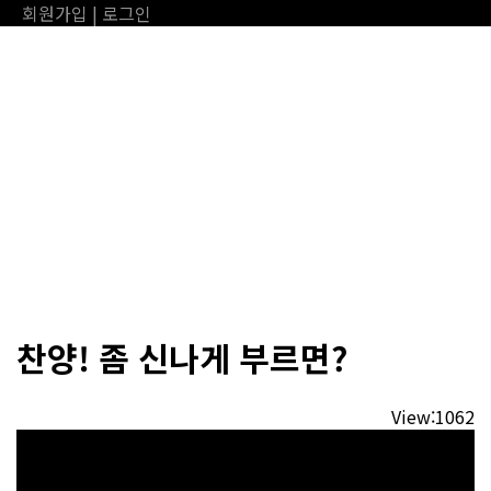
회원가입
|
로그인
온라인제일한주교회
메뉴
찬양! 좀 신나게 부르면?
View:1062